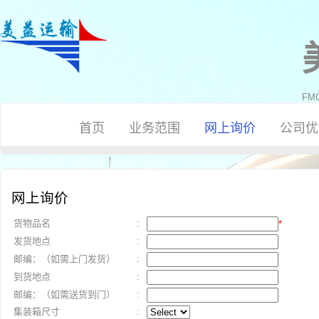
FMC
首页
业务范围
网上询价
公司优
网上询价
货物品名
:
*
发货地点
:
邮编：（如需上门发货）
:
到货地点
:
邮编：（如需送货到门）
:
集装箱尺寸
: